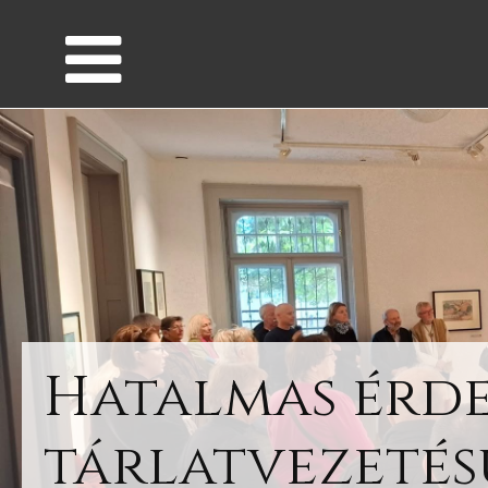
Hatalmas érd
tárlatvezeté