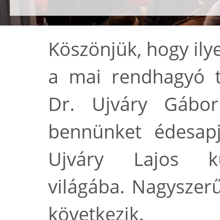
Köszönjük, hogy ily
a mai rendhagyó t
Dr. Ujváry Gábor
bennünket édesapj
Ujváry Lajos kül
világába. Nagyszerű
következik.